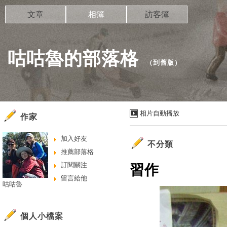
文章
相簿
訪客簿
咕咕魯的部落格
（
到舊版
）
相片自動播放
作家
加入好友
不分類
推薦部落格
訂閱關注
習作
留言給他
咕咕魯
個人小檔案