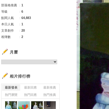
部落格推薦
：
1
等級
：
6
點閱人氣
：
64,883
本日人氣
：
1
文章創作
：
20
相簿數
：
2
月曆
相片排行榜
最新發表
最新回應
最新推薦
熱門瀏覽
熱門回應
熱門推薦