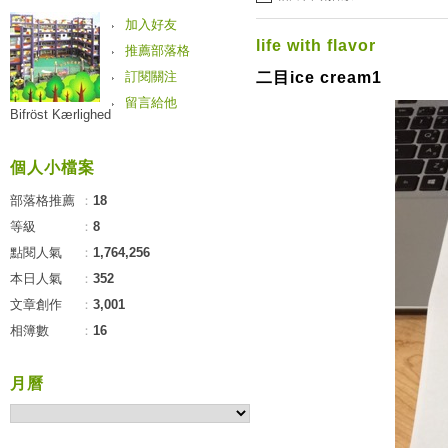
加入好友
life with flavor
推薦部落格
訂閱關注
二目ice cream1
留言給他
Bifröst Kærlighed
個人小檔案
部落格推薦
：
18
等級
：
8
點閱人氣
：
1,764,256
本日人氣
：
352
文章創作
：
3,001
相簿數
：
16
月曆