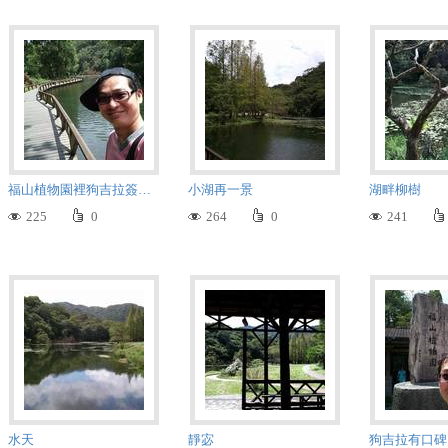
福山植物園裡狗吉拉簽名照
小湖再一景
湖畔柳樹
225
0
264
0
241
水天
靜宓
狗吉拉有口碑