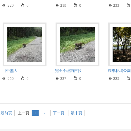
220
0
219
0
233
目中無人
完全不理狗吉拉
羅東林場公園
250
0
227
0
225
最前頁
上一頁
1
2
下一頁
最末頁