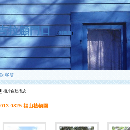
n狗吉拉顧門口
（
到舊版
）
訪客簿
相片自動播放
2013 0825 福山植物園