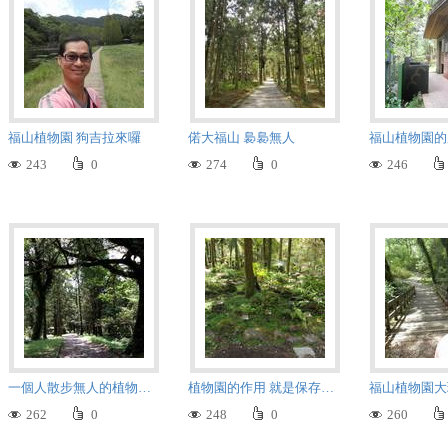
福山植物園 狗吉拉來囉
偌大福山 裊裊無人
243
0
274
0
246
一個人散步無人的植物園其中
植物園的作用 就是保存各式植物物種
262
0
248
0
260