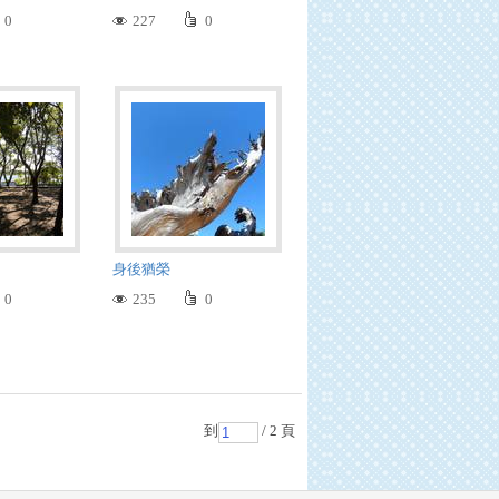
0
227
0
身後猶榮
0
235
0
到
/ 2 頁