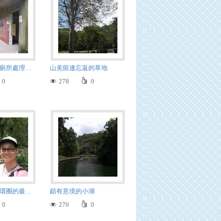
福山植物園的廁所處理過的水 可以生飲
山羌留連忘返的草地
0
278
0
福山植物園大環圈的最遠回返點
頗有意境的小湖
0
270
0