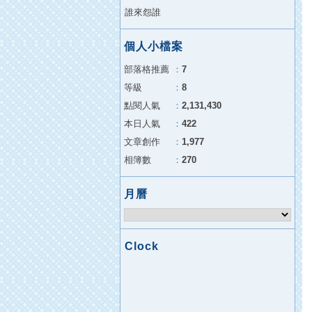
誰來怨誰
個人小檔案
部落格推薦
：
7
等級
：
8
點閱人氣
：
2,131,430
本日人氣
：
422
文章創作
：
1,977
相簿數
：
270
月曆
Clock