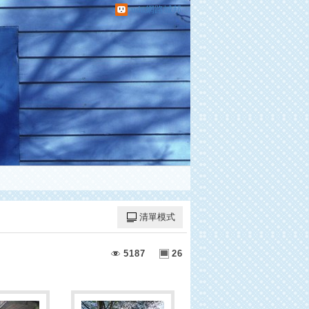
udn網路城邦
清單模式
5187
26