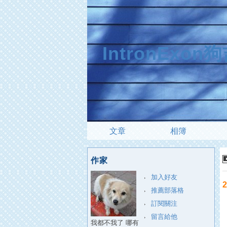
IntronExo
文章
相簿
作家
加入好友
推薦部落格
訂閱關注
留言給他
我都不我了 哪有