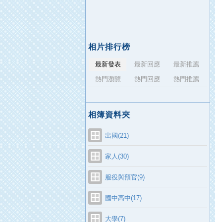
相片排行榜
最新發表
最新回應
最新推薦
熱門瀏覽
熱門回應
熱門推薦
相簿資料夾
出國(21)
家人(30)
服役與預官(9)
國中高中(17)
大學(7)