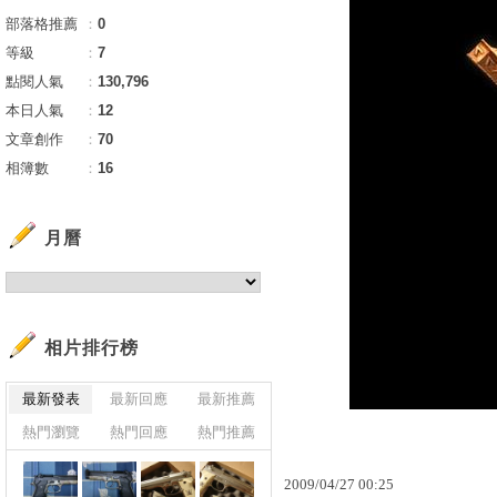
部落格推薦
：
0
等級
：
7
點閱人氣
：
130,796
本日人氣
：
12
文章創作
：
70
相簿數
：
16
月曆
相片排行榜
最新發表
最新回應
最新推薦
熱門瀏覽
熱門回應
熱門推薦
2009
/
04
/
27
00
:
25