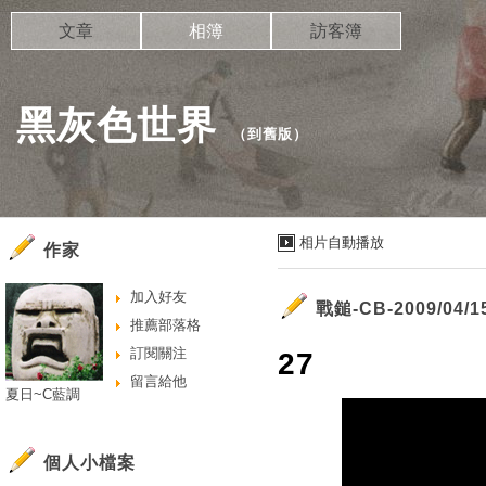
文章
相簿
訪客簿
黑灰色世界
（
到舊版
）
相片自動播放
作家
加入好友
戰鎚-CB-2009/04/15
推薦部落格
訂閱關注
27
留言給他
夏日~C藍調
個人小檔案