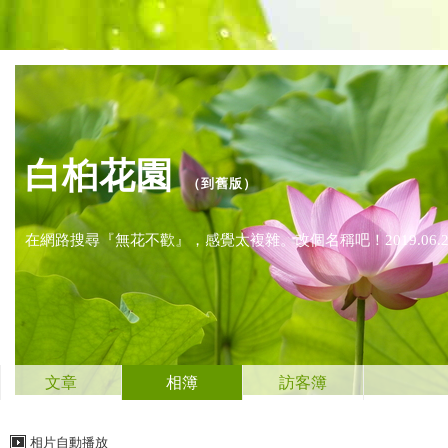
白桕花園
（
到舊版
）
在網路搜尋『無花不歡』，感覺太複雜。改個名稱吧！2019.06.2
文章
相簿
訪客簿
相片自動播放