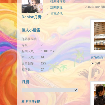
推薦部落格
2007年10
訂閱關注
留言給他
Denise丹青
個人小檔案
部落格推薦
：
1
等級
：
7
點閱人氣
：
1,181,312
誠品巡演 -
本日人氣
：
61
文章創作
：
275
328
相簿數
：
24
月曆
相片排行榜