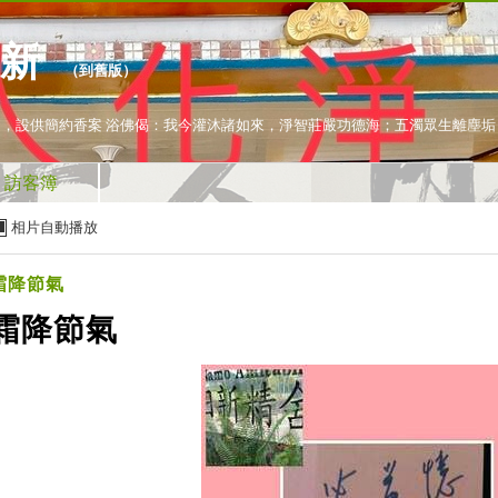
又新
（
到舊版
）
日/週五金曜日，設供簡約香案 浴佛偈：我今灌沐諸如來，淨智莊嚴功德海；五濁眾生離
訪客簿
相片自動播放
霜降節氣
霜降節氣