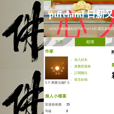
pureland 日新
2016/2560佛誕紀念日4/7~4/14
文章
相簿
作家
加入好友
推薦部落格
訂閱關注
留言給他
S.F.果樂法施F.S.
個人小檔案
部落格推薦
：
35
等級
：
8