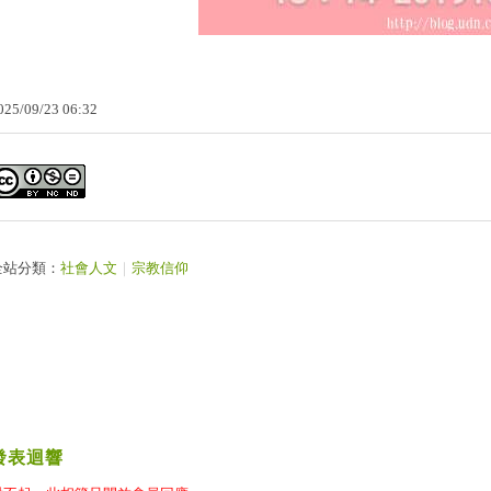
025
/
09
/
23
06
:
32
全站分類：
社會人文
｜
宗教信仰
發表迴響