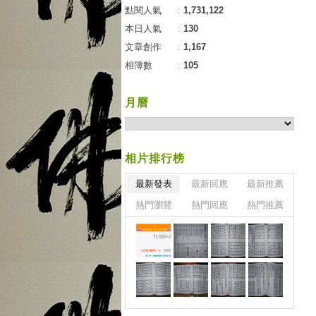
點閱人氣
：
1,731,122
本日人氣
：
130
文章創作
：
1,167
相簿數
：
105
月曆
相片排行榜
最新發表
最新回應
最新推薦
熱門瀏覽
熱門回應
熱門推薦