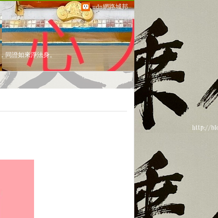
udn網路城邦
塵垢，同證如來淨法身。