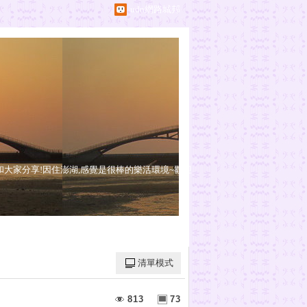
udn網路城邦
和大家分享!因住澎湖,感覺是很棒的樂活環境~歡迎
清單模式
813
73