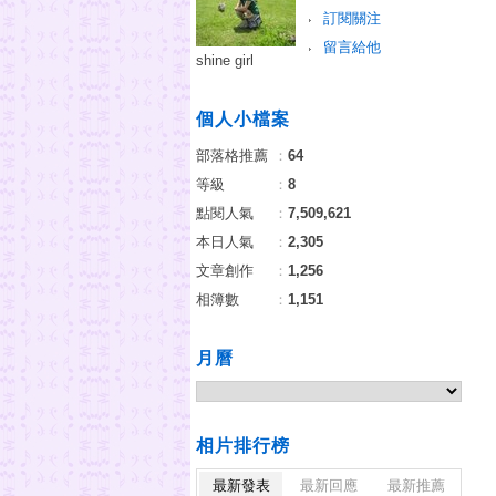
訂閱關注
留言給他
shine girl
個人小檔案
部落格推薦
：
64
等級
：
8
點閱人氣
：
7,509,621
本日人氣
：
2,305
文章創作
：
1,256
相簿數
：
1,151
月曆
相片排行榜
最新發表
最新回應
最新推薦