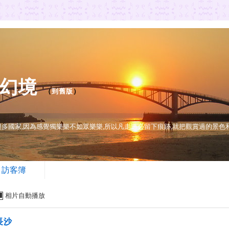
美幻境
（
到舊版
）
覽過很多國家,因為感覺獨樂樂不如眾樂樂,所以凡走過必留下痕跡,就把觀賞過的景色
訪客簿
相片自動播放
長沙