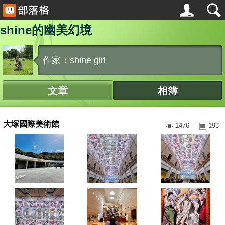
shine的幽美幻境
作家：shine girl
文章
相簿
大塚國際美術館
1476
193