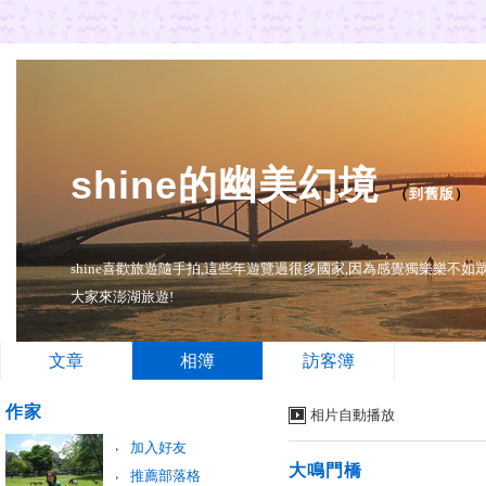
shine的幽美幻境
（
到舊版
）
shine喜歡旅遊隨手拍,這些年遊覽過很多國家,因為感覺獨樂樂不
大家來澎湖旅遊!
文章
相簿
訪客簿
作家
相片自動播放
加入好友
大鳴門橋
推薦部落格