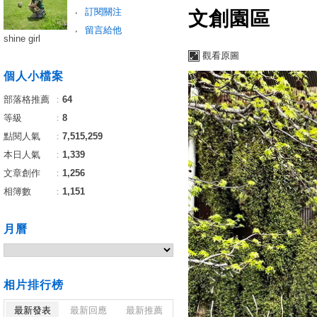
訂閱關注
文創園區
留言給他
shine girl
觀看原圖
個人小檔案
部落格推薦
：
64
等級
：
8
點閱人氣
：
7,515,259
本日人氣
：
1,339
文章創作
：
1,256
相簿數
：
1,151
月曆
相片排行榜
最新發表
最新回應
最新推薦