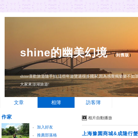
shine的幽美幻境
（
到舊版
）
shine喜歡旅遊隨手拍,這些年遊覽過很多國家,因為感覺獨樂樂不
大家來澎湖旅遊!
文章
相簿
訪客簿
作家
相片自動播放
加入好友
上海豫園商城&成隆行
推薦部落格