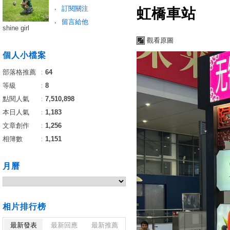
訂閱關注
虹橋車站
留言給他
shine girl
觀看原圖
個人小檔案
部落格推薦
：
64
等級
：
8
點閱人氣
：
7,510,898
本日人氣
：
1,183
文章創作
：
1,256
相簿數
：
1,151
月曆
相片排行榜
最新發表
最新回應
最新推薦