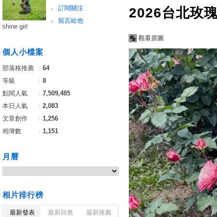
訂閱關注
2026台北玫
留言給他
shine girl
觀看原圖
個人小檔案
部落格推薦
：
64
等級
：
8
點閱人氣
：
7,509,485
本日人氣
：
2,083
文章創作
：
1,256
相簿數
：
1,151
月曆
相片排行榜
最新發表
最新回應
最新推薦