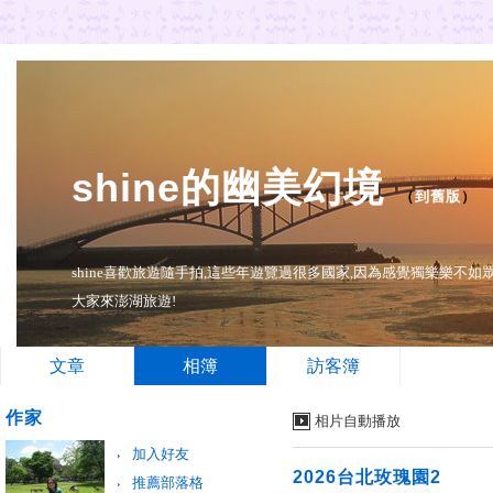
shine的幽美幻境
（
到舊版
）
shine喜歡旅遊隨手拍,這些年遊覽過很多國家,因為感覺獨樂樂不
大家來澎湖旅遊!
文章
相簿
訪客簿
作家
相片自動播放
加入好友
2026台北玫瑰園2
推薦部落格