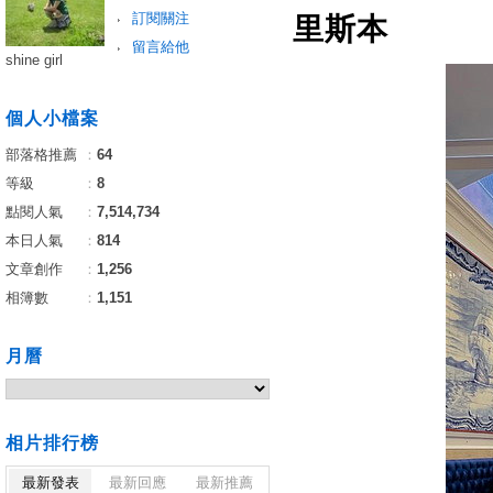
訂閱關注
里斯本
留言給他
shine girl
個人小檔案
部落格推薦
：
64
等級
：
8
點閱人氣
：
7,514,734
本日人氣
：
814
文章創作
：
1,256
相簿數
：
1,151
月曆
相片排行榜
最新發表
最新回應
最新推薦