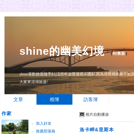
shine的幽美幻境
（
到舊版
）
shine喜歡旅遊隨手拍,這些年遊覽過很多國家,因為感覺獨樂樂不
大家來澎湖旅遊!
文章
相簿
訪客簿
作家
相片自動播放
加入好友
洛卡岬&里斯本
推薦部落格