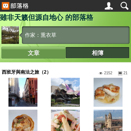
雖非天籁但源自地心 的部落格
作家：熏衣草
文章
相簿
西班牙與南法之旅（2）
2152
21