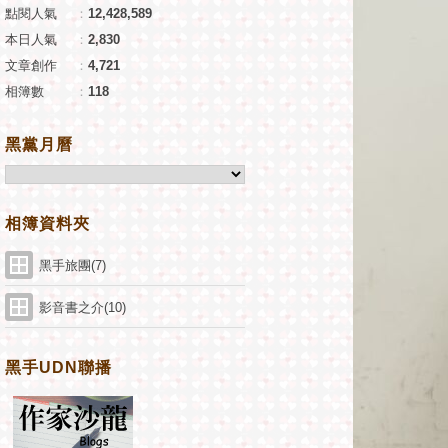
點閱人氣
：
12,428,589
本日人氣
：
2,830
文章創作
：
4,721
相簿數
：
118
黑黨月曆
相簿資料夾
黑手旅團(7)
影音書之介(10)
黑手UDN聯播