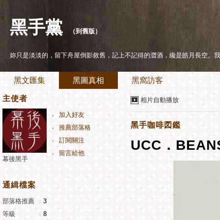
黑手黨
（
到舊版
）
妳只是淡淡的，留下舟屋倒影敘舊，記上不記得的澀酒，纔是皓月長空。
黑文匯集
黑圖真相
黑窩訪客
主使者
相片自動播放
加入好友
黑手咖啡図鑑
推薦部落格
訂閱關注
UCC．BEA
留言給他
幕後黑手
通緝檔案
部落格推薦
：
3
等級
：
8