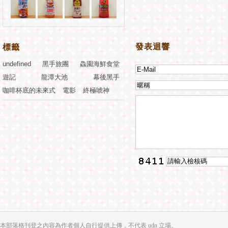
發表迴響
標籤
undefined
黑手旅團
鱻園海鮮食堂
遊記
龍潭大池
幕後黑手
咖啡杯底的未來式
電影
終極唬神
本部落格刊登之內容為作者個人自行提供上傳，不代表 udn 立場。