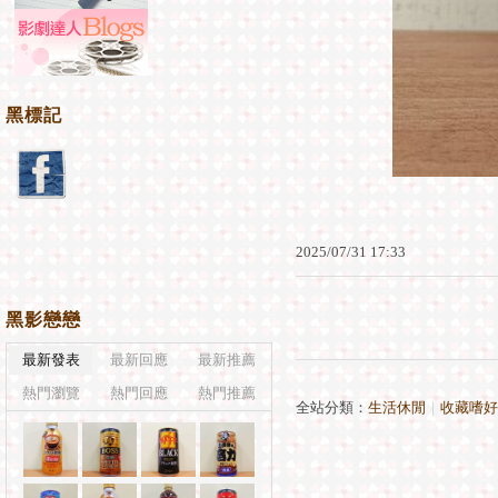
黑標記
2025
/
07
/
31
17
:
33
黑影戀戀
最新發表
最新回應
最新推薦
熱門瀏覽
熱門回應
熱門推薦
全站分類：
生活休閒
｜
收藏嗜好