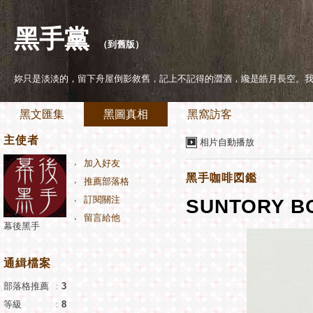
黑手黨
（
到舊版
）
妳只是淡淡的，留下舟屋倒影敘舊，記上不記得的澀酒，纔是皓月長空。
黑文匯集
黑圖真相
黑窩訪客
主使者
相片自動播放
加入好友
黑手咖啡図鑑
推薦部落格
訂閱關注
SUNTORY
留言給他
幕後黑手
通緝檔案
部落格推薦
：
3
等級
：
8