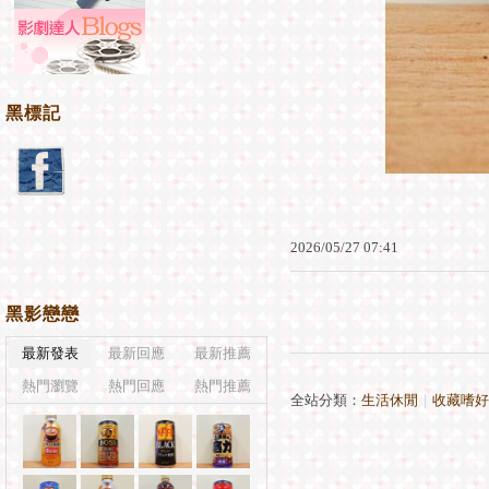
黑標記
2026
/
05
/
27
07
:
41
黑影戀戀
最新發表
最新回應
最新推薦
熱門瀏覽
熱門回應
熱門推薦
全站分類：
生活休閒
｜
收藏嗜好