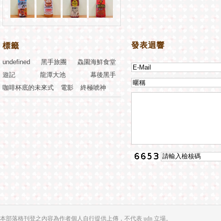
發表迴響
標籤
undefined
黑手旅團
鱻園海鮮食堂
遊記
龍潭大池
幕後黑手
咖啡杯底的未來式
電影
終極唬神
本部落格刊登之內容為作者個人自行提供上傳，不代表 udn 立場。