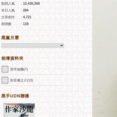
點閱人氣
：
12,430,268
本日人氣
：
284
文章創作
：
4,721
相簿數
：
118
黑黨月曆
相簿資料夾
黑手旅團(7)
影音書之介(10)
黑手UDN聯播