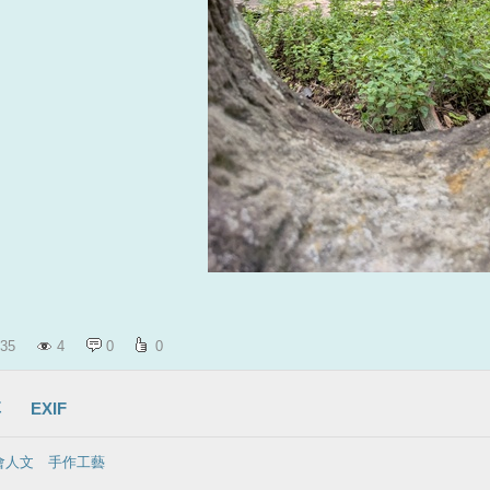
35
4
0
0
享
EXIF
會人文
｜
手作工藝