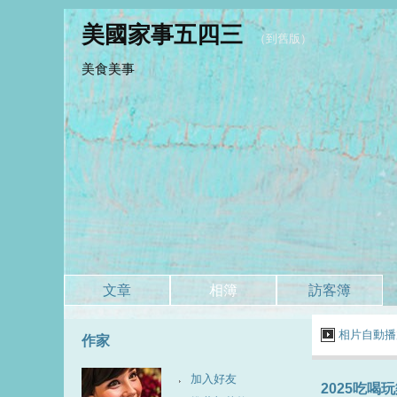
美國家事五四三
（
到舊版
）
美食美事
文章
相簿
訪客簿
相片自動播
作家
加入好友
2025吃喝