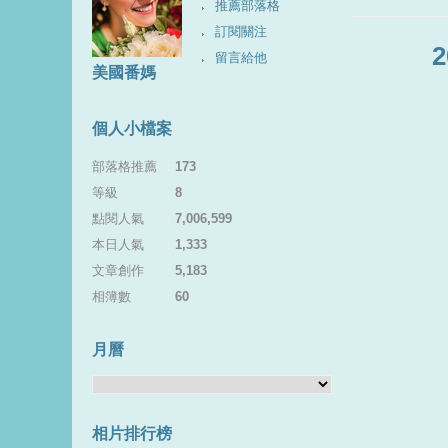
推薦部落格
訂閱關注
留言給他
美國番媽
個人小檔案
部落格推薦
：
173
等級
：
8
點閱人氣
：
7,006,599
本日人氣
：
1,333
文章創作
：
5,183
相簿數
：
60
月曆
相片排行榜