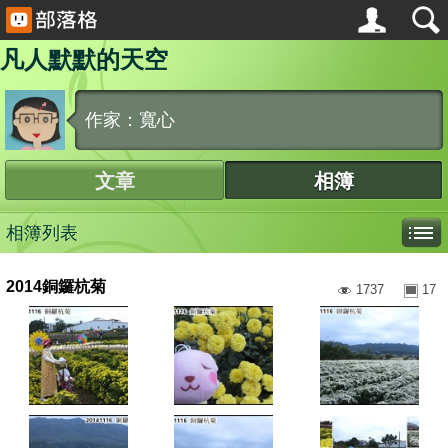
凡人默默的天空
作家：寬心
文章
相簿
相簿列表
2014銅鑼杭菊
1737
17