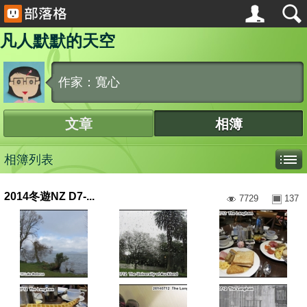
凡人默默的天空
作家：寬心
文章
相簿
相簿列表
2014冬遊NZ D7-...
7729
137