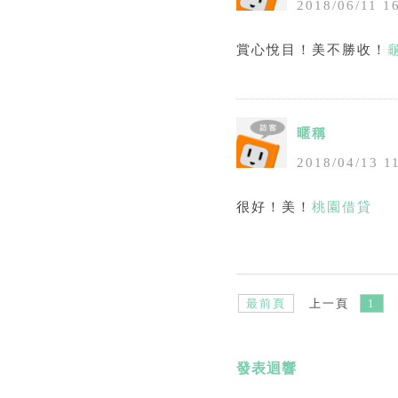
2018
/
06
/
11
1
賞心悅目！美不勝收！
暱稱
2018
/
04
/
13
1
很好！美！
桃園借貸
最前頁
上一頁
1
發表迴響