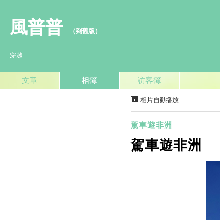
風普普
（
到舊版
）
穿越
文章
相簿
訪客簿
相片自動播放
駕車遊非洲
駕車遊非洲