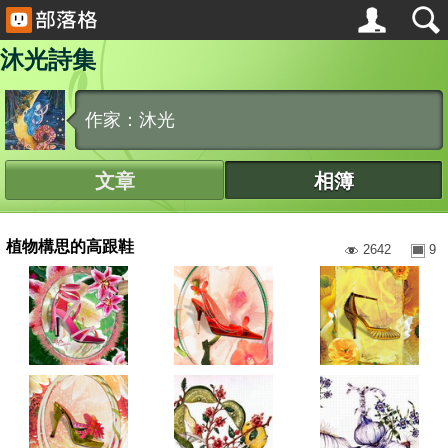
沐光詩集
作家：沐光
文章
相簿
植物構思的高跟鞋
2642
9