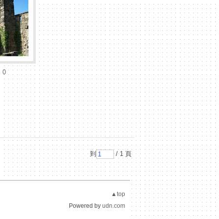
0
到
/ 1 頁
▲top
Powered by
udn.com