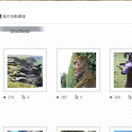
相片自動播放
Sheffield
276
0
287
0
294