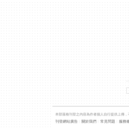
本部落格刊登之內容為作者個人自行提供上傳，不代
刊登網站廣告
︱
關於我們
︱
常見問題
︱
服務