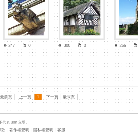
247
0
300
0
266
最前頁
上一頁
1
下一頁
最末頁
表 udn 立場。
條款
︱
著作權聲明
︱
隱私權聲明
︱
客服