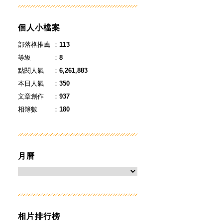
個人小檔案
部落格推薦
：
113
等級
：
8
點閱人氣
：
6,261,883
本日人氣
：
350
文章創作
：
937
相簿數
：
180
月曆
相片排行榜