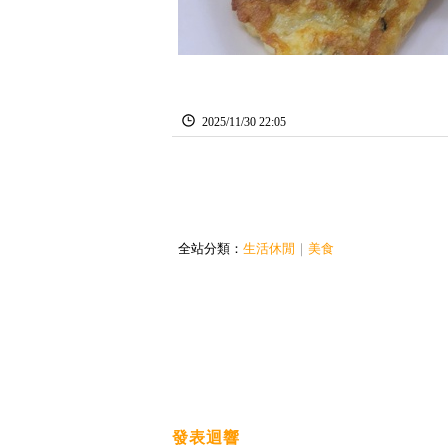
2025
/
11
/
30
22
:
05
全站分類：
生活休閒
｜
美食
發表迴響