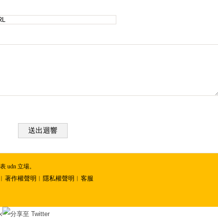
送出迴響
udn 立場。
︱
著作權聲明
︱
隱私權聲明
︱
客服