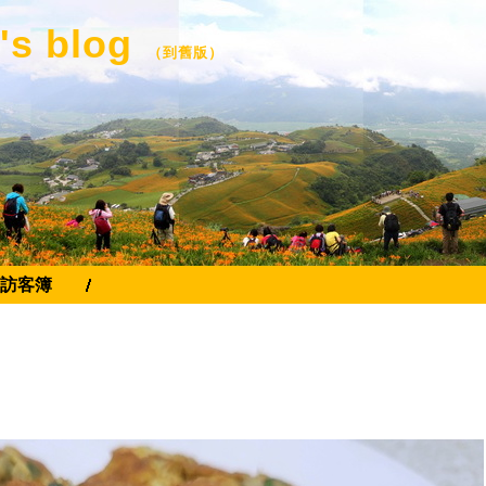
's blog
（
到舊版
）
訪客簿