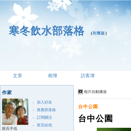
寒冬飲水部落格
（
到舊版
）
文章
相簿
訪客簿
相片自動播放
作家
加入好友
台中公園
推薦部落格
台中公園
訂閱關注
留言給他
眼高手低