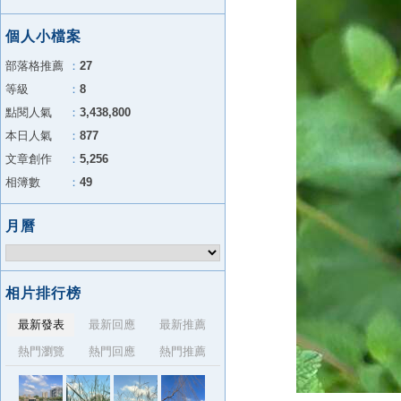
個人小檔案
部落格推薦
：
27
等級
：
8
點閱人氣
：
3,438,800
本日人氣
：
877
文章創作
：
5,256
相簿數
：
49
月曆
相片排行榜
最新發表
最新回應
最新推薦
熱門瀏覽
熱門回應
熱門推薦