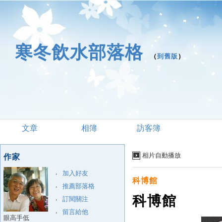
寒冬飲水部落格
（
到舊版
）
文章
相簿
訪客簿
相片自動播放
作家
加入好友
科博館
推薦部落格
科博館
訂閱關注
留言給他
眼高手低