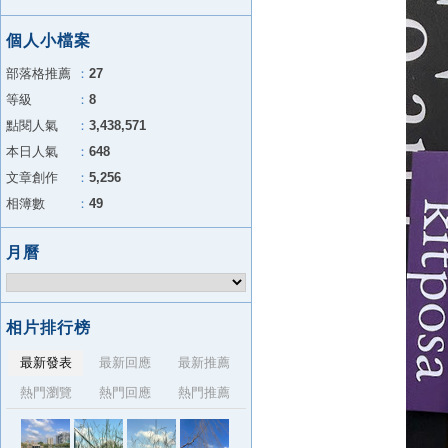
個人小檔案
部落格推薦
：
27
等級
：
8
點閱人氣
：
3,438,571
本日人氣
：
648
文章創作
：
5,256
相簿數
：
49
月曆
相片排行榜
最新發表
最新回應
最新推薦
熱門瀏覽
熱門回應
熱門推薦