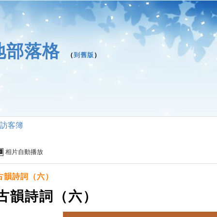
地部落格
（
到舊版
）
訪客簿
相片自動播放
古韻詩詞（六）
古韻詩詞（六）