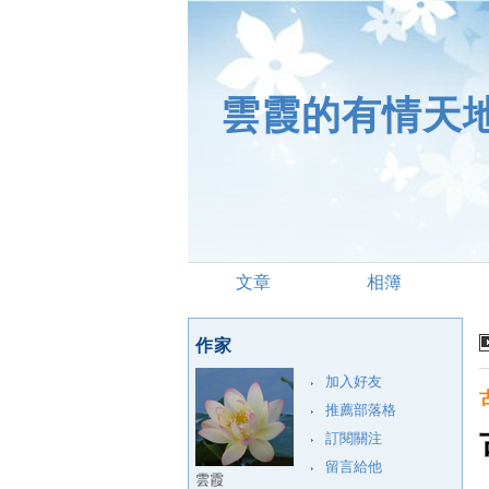
雲霞的有情天
文章
相簿
作家
加入好友
推薦部落格
訂閱關注
留言給他
雲霞