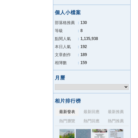
個人小檔案
部落格推薦
：
130
等級
：
8
點閱人氣
：
1,135,938
本日人氣
：
192
文章創作
：
189
相簿數
：
159
月曆
相片排行榜
最新發表
最新回應
最新推薦
熱門瀏覽
熱門回應
熱門推薦