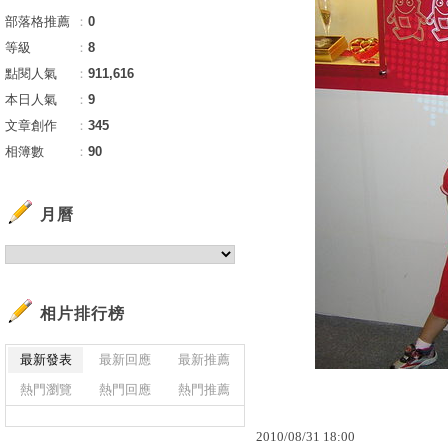
部落格推薦
：
0
等級
：
8
點閱人氣
：
911,616
本日人氣
：
9
文章創作
：
345
相簿數
：
90
月曆
相片排行榜
最新發表
最新回應
最新推薦
熱門瀏覽
熱門回應
熱門推薦
2010
/
08
/
31
18
:
00