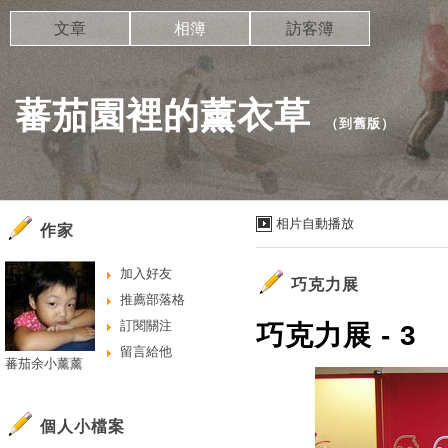
文章
相簿
訪客簿
蕃茄園裡的薰衣草
（
到舊版
）
相片自動播放
作家
加入好友
巧克力展
推薦部落格
訂閱關注
巧克力展 - 3
留言給他
蕃茄余小薰薰
個人小檔案