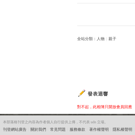
全站分類：
人物
｜
親子
發表迴響
對不起，此相簿只開放會員回應
本部落格刊登之內容為作者個人自行提供上傳，不代表 udn 立場。
刊登網站廣告
︱
關於我們
︱
常見問題
︱
服務條款
︱
著作權聲明
︱
隱私權聲明