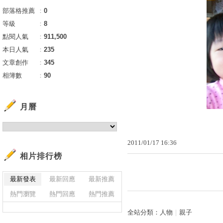
部落格推薦
：
0
等級
：
8
點閱人氣
：
911,500
本日人氣
：
235
文章創作
：
345
相簿數
：
90
月曆
2011
/
01
/
17
16
:
36
相片排行榜
最新發表
最新回應
最新推薦
熱門瀏覽
熱門回應
熱門推薦
全站分類：
人物
｜
親子