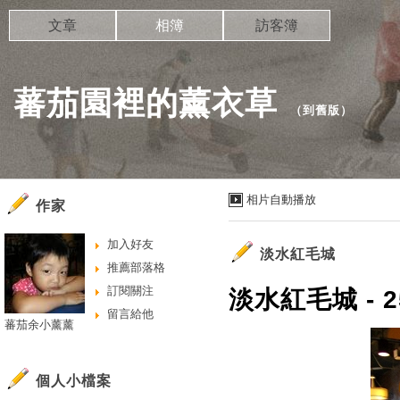
文章
相簿
訪客簿
蕃茄園裡的薰衣草
（
到舊版
）
相片自動播放
作家
加入好友
淡水紅毛城
推薦部落格
訂閱關注
淡水紅毛城 - 2
留言給他
蕃茄余小薰薰
個人小檔案