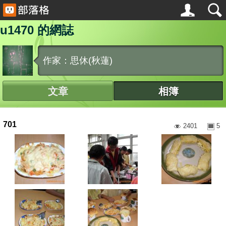
u1470 的網誌
作家：思休(秋蓮)
文章
相簿
701
2401
5