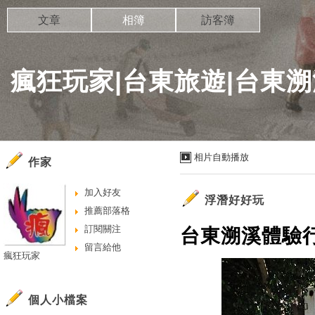
文章
相簿
訪客簿
瘋狂玩家|台東旅遊|台東溯
相片自動播放
作家
加入好友
浮潛好好玩
推薦部落格
訂閱關注
台東溯溪體驗行程
留言給他
瘋狂玩家
個人小檔案