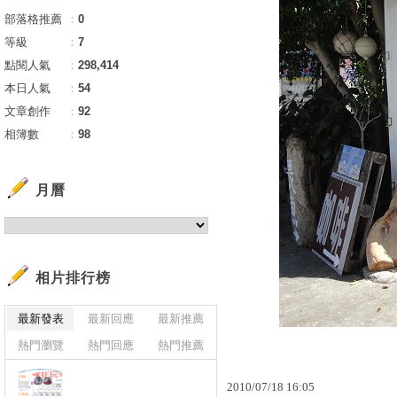
部落格推薦
：
0
等級
：
7
點閱人氣
：
298,414
本日人氣
：
54
文章創作
：
92
相簿數
：
98
月曆
相片排行榜
最新發表
最新回應
最新推薦
熱門瀏覽
熱門回應
熱門推薦
2010
/
07
/
18
16
:
05