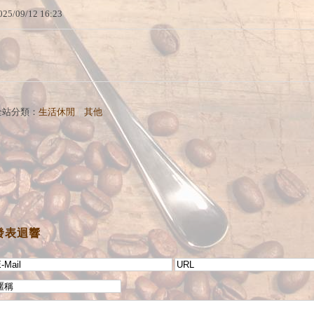
025
/
09
/
12
16
:
23
全站分類：
生活休閒
｜
其他
發表迴響