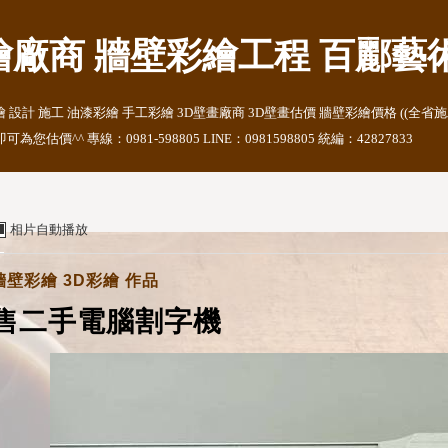
繪廠商 牆壁彩繪工程 百酈藝
計 施工 油漆彩繪 手工彩繪 3D壁畫廠商 3D壁畫估價 牆壁彩繪價格 ((全省施工)) 信箱
您估價^^ 專線：0981-598805 LINE：0981598805 統編：42827833
相片自動播放
牆壁彩繪 3D彩繪 作品
售二手電腦割字機