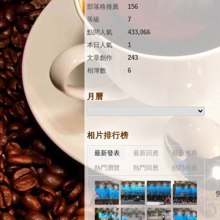
部落格推薦
：
156
等級
：
7
點閱人氣
：
433,066
本日人氣
：
1
文章創作
：
243
相簿數
：
6
月曆
相片排行榜
最新發表
最新回應
最新推薦
熱門瀏覽
熱門回應
熱門推薦