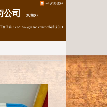
udn網路城邦
術公司
（
到舊版
）
：v123747@yahoo.com.tw 敬請提供:1.