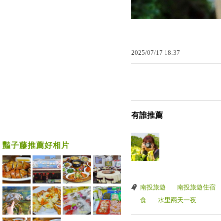
2025
/
07
/
17
18
:
37
有誰推薦
豔子藤推薦好相片
南投旅遊
南投旅遊住宿
食
水里兩天一夜