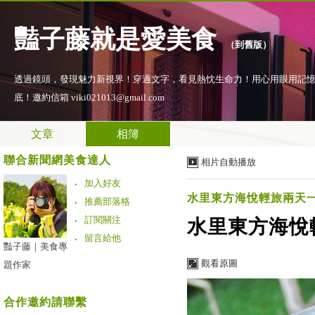
豔子藤就是愛美食
（
到舊版
）
透過鏡頭，發現魅力新視界！穿過文字，看見熱忱生命力！用心用眼用記
底！邀約信箱 viki021013@gmail.com
文章
相簿
聯合新聞網美食達人
相片自動播放
加入好友
水里東方海悅輕旅兩天
推薦部落格
訂閱關注
水里東方海悅
留言給他
豔子藤｜美食專
觀看原圖
題作家
合作邀約請聯繫