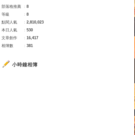
部落格推薦
：
8
等級
：
8
點閱人氣
：
2,810,023
本日人氣
：
530
文章創作
：
16,417
相簿數
：
381
小時鐘相簿