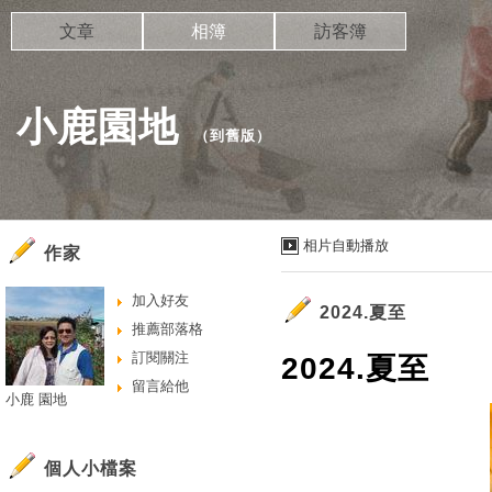
文章
相簿
訪客簿
小鹿園地
（
到舊版
）
相片自動播放
作家
加入好友
2024.夏至
推薦部落格
訂閱關注
2024.夏至
留言給他
小鹿 園地
個人小檔案