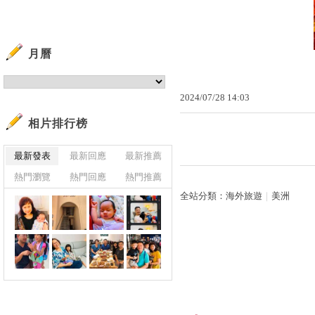
月曆
2024
/
07
/
28
14
:
03
相片排行榜
最新發表
最新回應
最新推薦
熱門瀏覽
熱門回應
熱門推薦
全站分類：
海外旅遊
｜
美洲