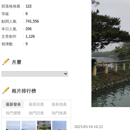
部落格推薦
：
122
等級
：
8
點閱人氣
：
741,556
本日人氣
：
206
文章創作
：
1,126
相簿數
：
9
月曆
相片排行榜
最新發表
最新回應
最新推薦
熱門瀏覽
熱門回應
熱門推薦
2025
/
05
/
16
10
:
22