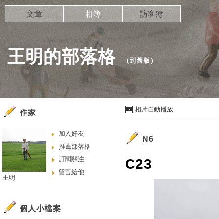
文章
相簿
訪客簿
王明的部落格
（
到舊版
）
相片自動播放
作家
加入好友
N6
推薦部落格
訂閱關注
C23
留言給他
王明
個人小檔案