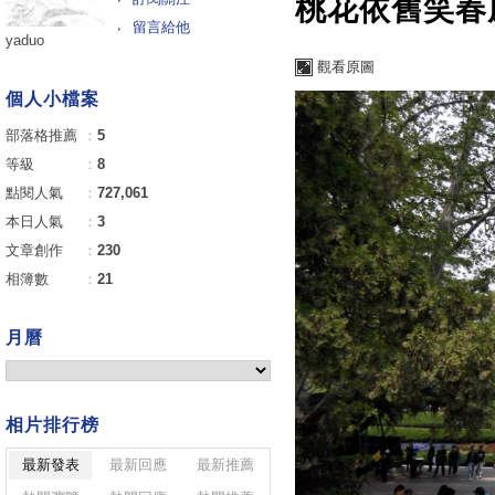
桃花依舊笑春
留言給他
yaduo
觀看原圖
個人小檔案
部落格推薦
：
5
等級
：
8
點閱人氣
：
727,061
本日人氣
：
3
文章創作
：
230
相簿數
：
21
月曆
相片排行榜
最新發表
最新回應
最新推薦