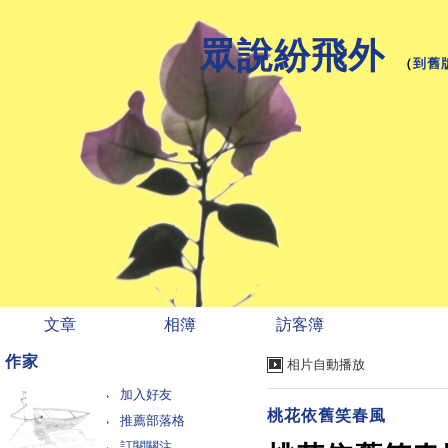
眾說紛飛外
（
到舊
文章
相簿
訪客簿
作家
相片自動播放
加入好友
桃花依舊笑春風
推薦部落格
訂閱關注