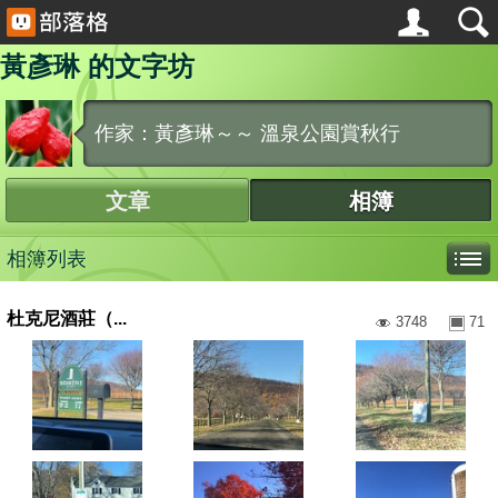
黃彥琳 的文字坊
作家：黃彥琳～～ 溫泉公園賞秋行
文章
相簿
相簿列表
杜克尼酒莊（...
3748
71