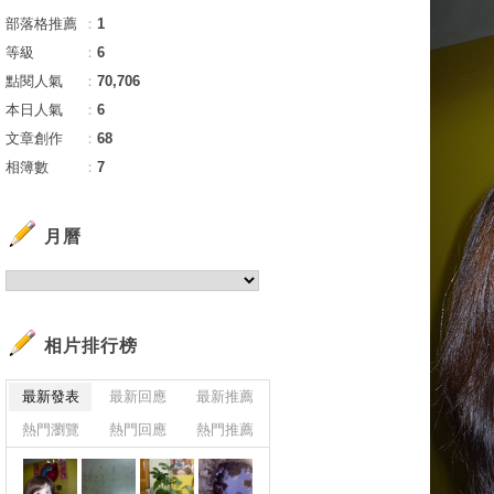
部落格推薦
：
1
等級
：
6
點閱人氣
：
70,706
本日人氣
：
6
文章創作
：
68
相簿數
：
7
月曆
相片排行榜
最新發表
最新回應
最新推薦
熱門瀏覽
熱門回應
熱門推薦