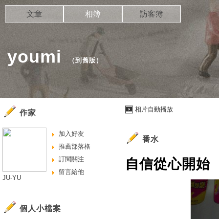
文章
相簿
訪客簿
youmi
（
到舊版
）
相片自動播放
作家
加入好友
番水
推薦部落格
訂閱關注
自信從心開始
留言給他
JU-YU
個人小檔案