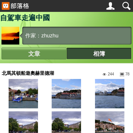
自駕車走遍中國
作家：zhuzhu
文章
相簿
北馬其頓船遊奧赫里德湖
244
78