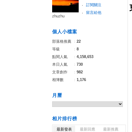
訂閱關注
留言給他
zhuzhu
個人小檔案
部落格推薦
：
22
等級
：
8
點閱人氣
：
4,158,653
本日人氣
：
730
文章創作
：
982
相簿數
：
1,176
月曆
相片排行榜
最新發表
最新回應
最新推薦