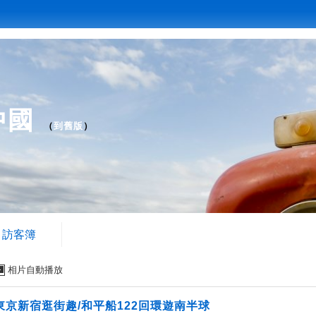
中國
（
到舊版
）
訪客簿
相片自動播放
東京新宿逛街趣/和平船122回環遊南半球