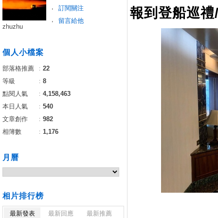
訂閱關注
報到登船巡禮
留言給他
zhuzhu
個人小檔案
部落格推薦
：
22
等級
：
8
點閱人氣
：
4,158,463
本日人氣
：
540
文章創作
：
982
相簿數
：
1,176
月曆
相片排行榜
最新發表
最新回應
最新推薦