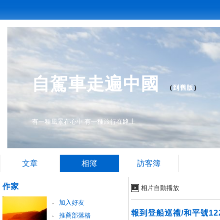
自駕車走遍中國
（
到舊版
）
有一種風景在心中 有一種旅行在路上
文章
相簿
訪客簿
作家
相片自動播放
加入好友
報到登船巡禮/和平號1
推薦部落格