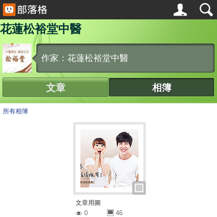
花蓮松裕堂中醫
作家：花蓮松裕堂中醫
文章
相簿
所有相簿
文章用圖
0
46