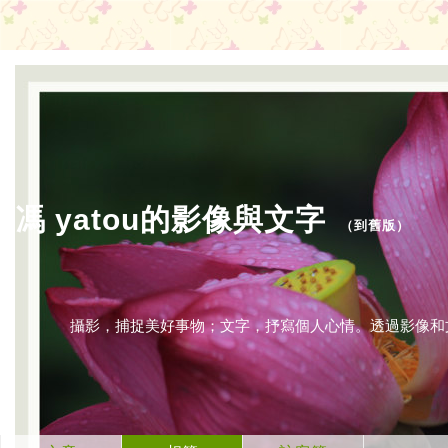
馮 yatou的影像與文字
（
到舊版
）
攝影，捕捉美好事物；文字，抒寫個人心情。透過影像和