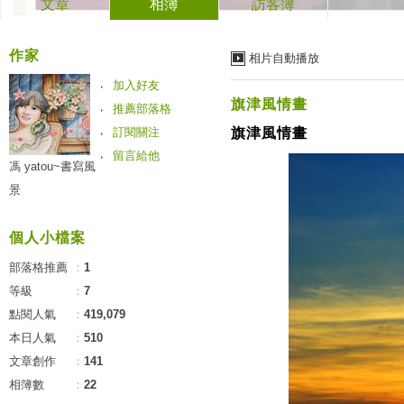
文章
相簿
訪客簿
作家
相片自動播放
加入好友
旗津風情畫
推薦部落格
訂閱關注
旗津風情畫
留言給他
馮 yatou~書寫風
景
個人小檔案
部落格推薦
：
1
等級
：
7
點閱人氣
：
419,079
本日人氣
：
510
文章創作
：
141
相簿數
：
22