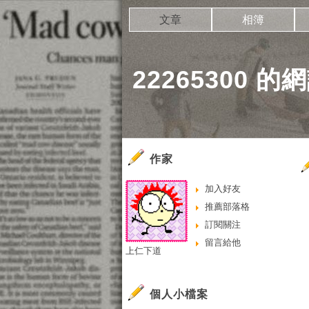
文章
相簿
22265300 的
作家
加入好友
推薦部落格
訂閱關注
留言給他
上仁下道
個人小檔案