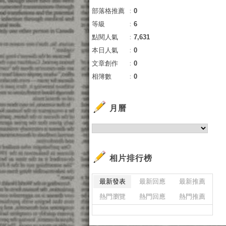
部落格推薦
：
0
等級
：
6
點閱人氣
：
7,631
本日人氣
：
0
文章創作
：
0
相簿數
：
0
月曆
相片排行榜
最新發表
最新回應
最新推薦
熱門瀏覽
熱門回應
熱門推薦