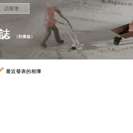
訪客簿
網誌
（
到舊版
）
最近發表的相簿