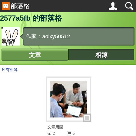
2577a5fb 的部落格
作家：aolxy50512
文章
相簿
所有相簿
文章用圖
2
6