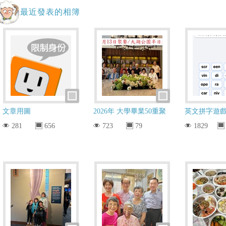
最近發表的相簿
文章用圖
2026年 大學畢業50重聚
英文拼字遊
281
656
723
79
1829