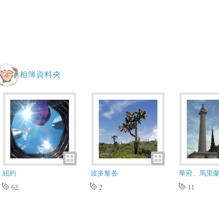
相簿資料夾
紐約
波多黎各
華府、馬里
62
2
11