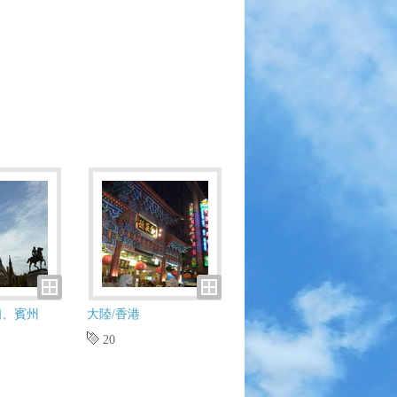
蘭、賓州
大陸/香港
20