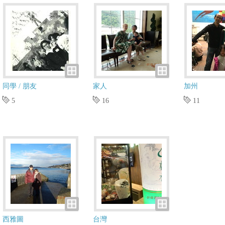
同學 / 朋友
家人
加州
5
16
11
西雅圖
台灣