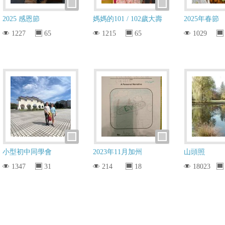
2025 感恩節
媽媽的101 / 102歲大壽
2025年春節
1227
65
1215
65
1029
小型初中同學會
2023年11月加州
山頭照
1347
31
214
18
18023