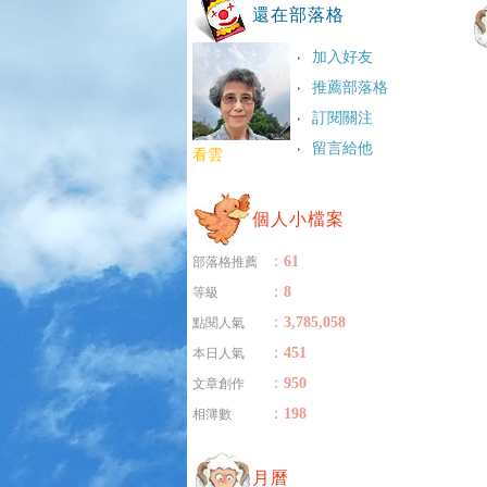
還在部落格
加入好友
推薦部落格
訂閱關注
留言給他
看雲
個人小檔案
：
61
部落格推薦
：
8
等級
：
3,785,058
點閱人氣
：
451
本日人氣
：
950
文章創作
：
198
相簿數
月曆