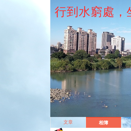
行到水窮處，
文章
相簿