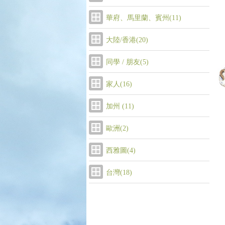
華府、馬里蘭、賓州(11)
大陸/香港(20)
同學 / 朋友(5)
家人(16)
加州 (11)
歐洲(2)
西雅圖(4)
台灣(18)