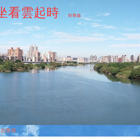
坐看雲起時
（
到舊版
）
訪客簿