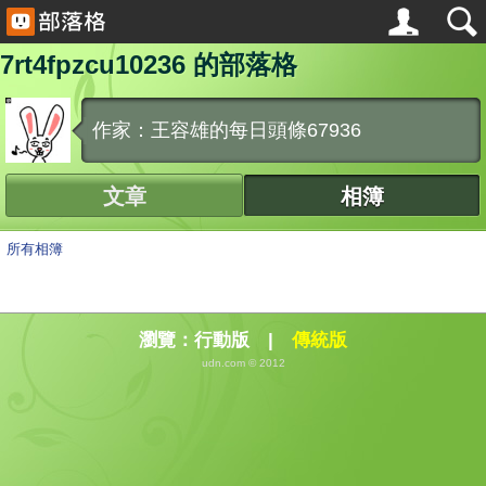
7rt4fpzcu10236 的部落格
作家：王容雄的每日頭條67936
文章
相簿
所有相簿
瀏覽：
行動版
|
傳統版
udn.com © 2012