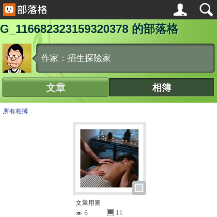
G_116682323159320378 的部落格
作家：招生探險家
文章
相簿
所有相簿
文章用圖
6
11