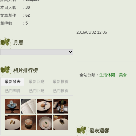
本日人氣
：
30
文章創作
：
62
相簿數
：
5
2016
/
03
/
02
12
:
06
月曆
相片排行榜
全站分類：
生活休閒
｜
美食
最新發表
最新回應
最新推薦
熱門瀏覽
熱門回應
熱門推薦
發表迴響