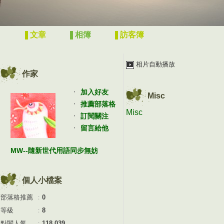
文章
相簿
訪客簿
相片自動播放
作家
加入好友
Misc
推薦部落格
Misc
訂閱關注
留言給他
MW--隨新世代用語同步無妨
個人小檔案
部落格推薦
：
0
等級
：
8
點閱人氣
：
118,039