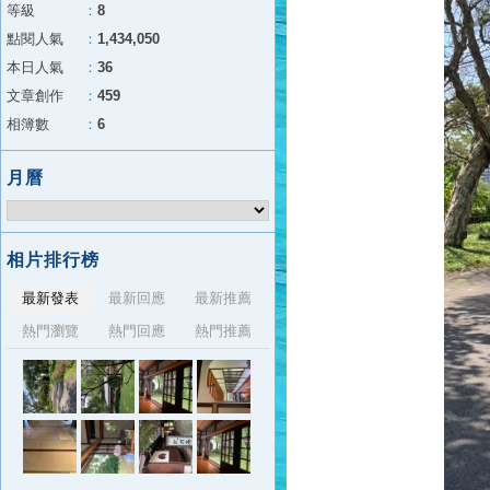
等級
：
8
點閱人氣
：
1,434,050
本日人氣
：
36
文章創作
：
459
相簿數
：
6
月曆
相片排行榜
最新發表
最新回應
最新推薦
熱門瀏覽
熱門回應
熱門推薦