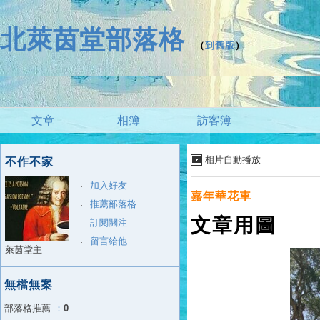
北萊茵堂部落格
（
到舊版
）
文章
相簿
訪客簿
相片自動播放
不作不家
加入好友
嘉年華花車
推薦部落格
文章用圖
訂閱關注
留言給他
萊茵堂主
無檔無案
部落格推薦
：
0