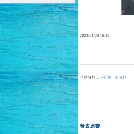
2023
/
01
/
26
16
:
42
全站分類：
不分類
｜
不分類
發表迴響