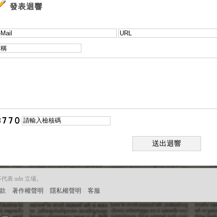
發表迴響
送出迴響
 udn 立場。
款
︱
著作權聲明
︱
隱私權聲明
︱
客服