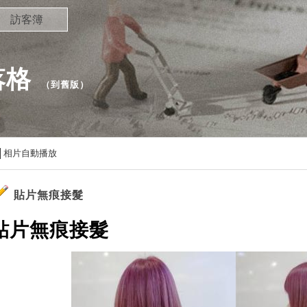
訪客簿
落格
（
到舊版
）
相片自動播放
貼片無痕接髮
貼片無痕接髮