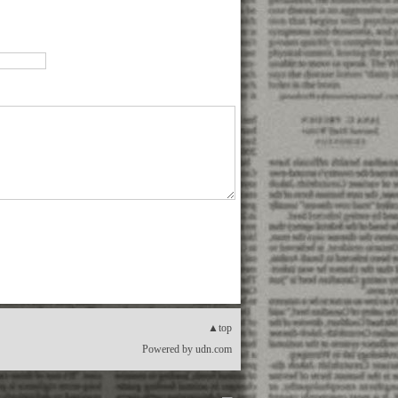
▲top
Powered by
udn.com