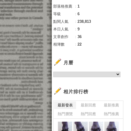
部落格推薦
：
1
等級
：
6
點閱人氣
：
238,813
本日人氣
：
9
文章創作
：
36
相簿數
：
22
月曆
相片排行榜
最新發表
最新回應
最新推薦
熱門瀏覽
熱門回應
熱門推薦